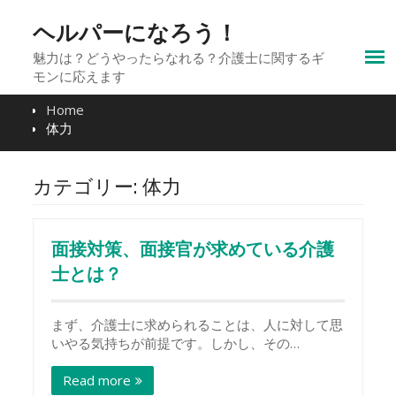
Skip
to
ヘルパーになろう！
content
魅力は？どうやったらなれる？介護士に関するギ
モンに応えます
Home
体力
カテゴリー:
体力
面接対策、面接官が求めている介護
士とは？
まず、介護士に求められることは、人に対して思
いやる気持ちが前提です。しかし、その…
Read more